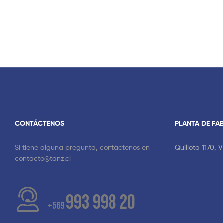
CONTÁCTENOS
PLANTA DE FA
Si tiene alguna pregunta, contáctenos en
Quillota 1170, 
contacto@tanz.cl
993 998 20
+569