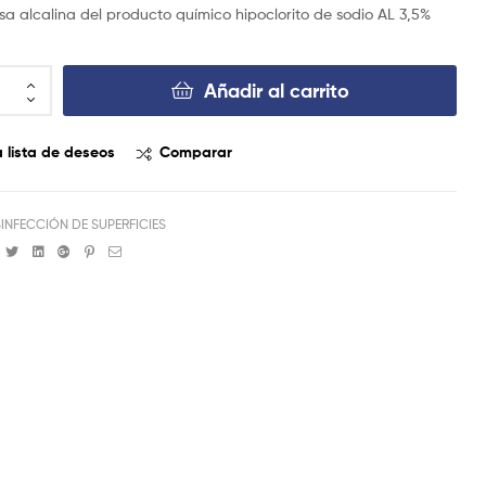
$
3.500
sa alcalina del producto químico hipoclorito de sodio AL 3,5%
Añadir al carrito
a lista de deseos
Comparar
INFECCIÓN DE SUPERFICIES
Facebook
Twitter
Linkedin
Google+
Pinterest
Email