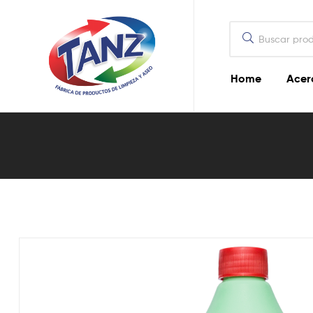
Home
Acer
Cloro
Concentrado
–
1
lt