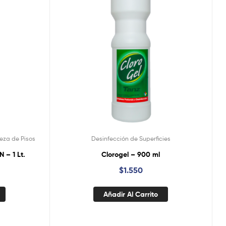
eza de Pisos
Desinfección de Superficies
 – 1 Lt.
Clorogel – 900 ml
$
1.550
Añadir Al Carrito