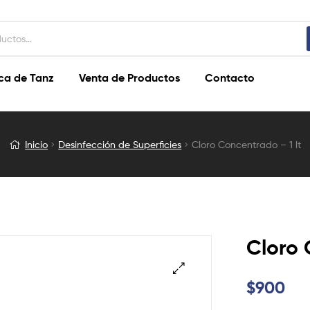
ca de Tanz
Venta de Productos
Contacto
Inicio
Desinfección de Superficies
Cloro Concentrado – 1 lt
Cloro 
$
900