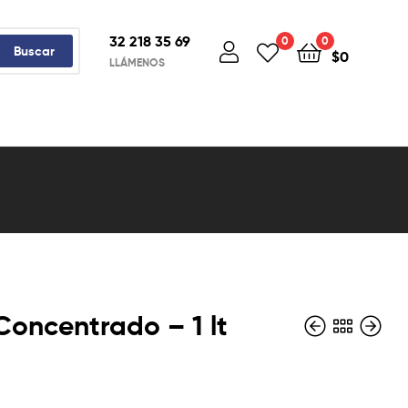
32 218 35 69
0
0
Buscar
$
0
LLÁMENOS
Concentrado – 1 lt
$
6.500