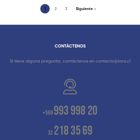
1
2
3
Siguiente
CONTÁCTENOS
Si tiene alguna pregunta, contáctenos en
contacto@tanz.cl
993 998 20
+569
218 35 69
32