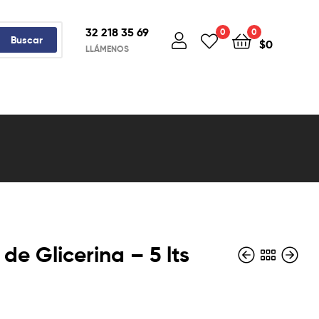
32 218 35 69
0
0
Buscar
$
0
LLÁMENOS
de Glicerina – 5 lts