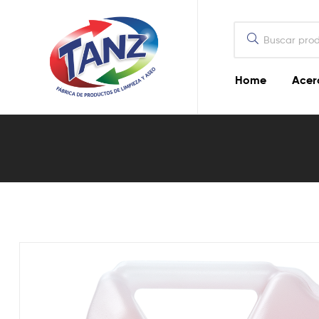
Home
Acer
Jabón
de
Glicerina
–
5
lts