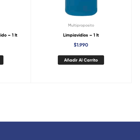
Multiproposito
do – 1 lt
Limpiavidios – 1 lt
$
1.990
Añadir Al Carrito