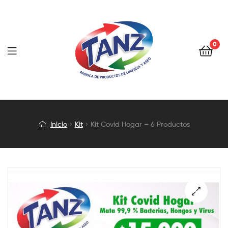
0
Kit
Inicio
Kit
Kit Covid Hogar – 6 Productos
Covid
Hogar
–
6