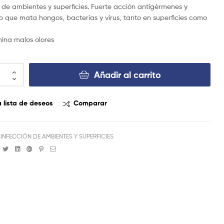
 de ambientes y superficies. Fuerte acción antigérmenes y
o que mata hongos, bacterias y virus, tanto en superficies como
mina malos olores
Añadir al carrito
a lista de deseos
Comparar
INFECCIÓN DE AMBIENTES Y SUPERFICIES
Facebook
Twitter
Linkedin
Google+
Pinterest
Email