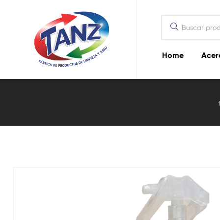
Home
Acer
Lisotanz
–
250ml