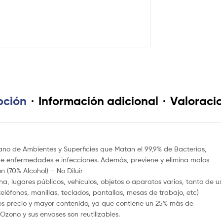
pción
Información adicional
Valoracio
no de Ambientes y Superficies que Matan el 99,9% de Bacterias,
de enfermedades e infecciones. Además, previene y elimina malos
n (70% Alcohol) – No Diluir
na, lugares públicos, vehículos, objetos o aparatos varios, tanto de u
éfonos, manillas, teclados, pantallas, mesas de trabajo, etc)
os precio y mayor contenido, ya que contiene un 25% más de
zono y sus envases son reutilizables.