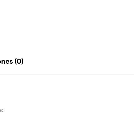
nes (0)
so