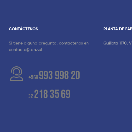
CONTÁCTENOS
PLANTA DE FA
Si tiene alguna pregunta, contáctenos en
Quillota 1170, 
contacto@tanz.cl
993 998 20
+569
218 35 69
32