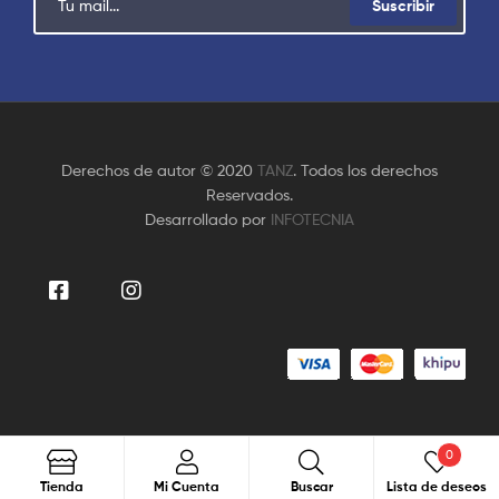
Suscribir
Derechos de autor © 2020
TANZ
. Todos los derechos
Reservados.
Desarrollado por
INFOTECNIA
0
Buscar
Tienda
Mi Cuenta
Buscar
Lista de deseos